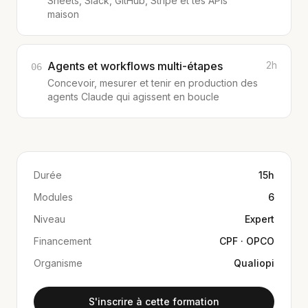
Sheets, Slack, GitHub, Stripe et tes APIs
maison
Agents et workflows multi-étapes
2h
06
Concevoir, mesurer et tenir en production des
agents Claude qui agissent en boucle
Durée
15h
Modules
6
Niveau
Expert
Financement
CPF · OPCO
Organisme
Qualiopi
S'inscrire à cette formation